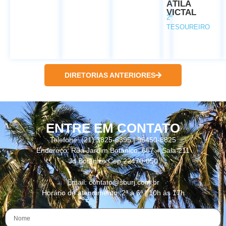
ÁTILA
VICTAL
2º
TESOUREIRO
DIRETORIAS ANTERIORES
ENTRE EM CONTATO
Telefone: (21) 3825-6395 | 96450-8825
Endereço: Rua Jardim Botânico, 657 – Sala 211
Jd Botânico Cep 22470-050
Email: contato@sburj.com.br
Horário de atendimento: 2ª a 6ª | 10h às 17h