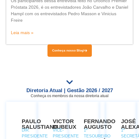
Os participantes dessa entrevista feito no Uroonco Premier
Próstata 2026, é os entrevistadores João Carvalho e Daniel
Hampl com os entrevistados Pedro Masson e Vinicius
Freire
Leia mais »
Conheça nosso Blog!
Diretoria Atual | Gestão 2026 / 2027
Conheça os membros da nossa diretoria atual
PAULO
VICTOR
FERNANDO
JOSÉ
SALUSTIANO
DUBEUX
AUGUSTO
ALEX
DIR.
VICE-
1º
1º
PRESIDENTE
PRESIDENTE
TESOUREIRO
SECRET