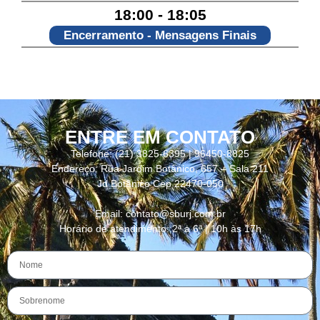
18:00 - 18:05
Encerramento - Mensagens Finais
ENTRE EM CONTATO
Telefone: (21) 3825-6395 | 96450-8825
Endereço: Rua Jardim Botânico, 657 – Sala 211
Jd Botânico Cep 22470-050
Email: contato@sburj.com.br
Horário de atendimento: 2ª a 6ª | 10h às 17h