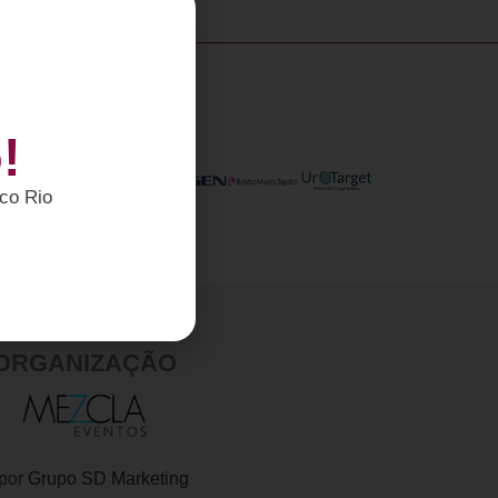
!
nco Rio
ORGANIZAÇÃO
 por
Grupo SD Marketing