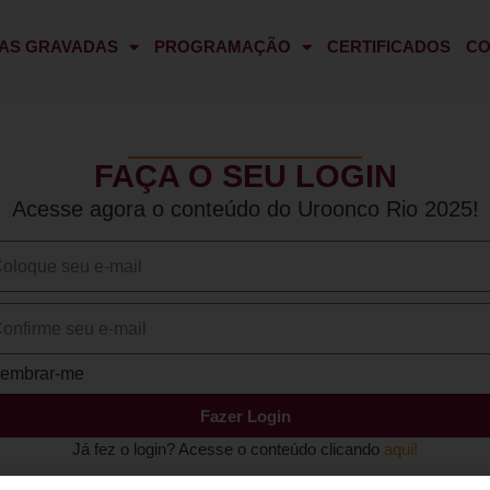
AS GRAVADAS
PROGRAMAÇÃO
CERTIFICADOS
CO
FAÇA O SEU LOGIN
Acesse agora o conteúdo do Uroonco Rio 2025!
embrar-me
Fazer Login
Já fez o login? Acesse o conteúdo clicando
aqui!